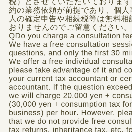
税）とさせていただいております
約の業務依頼が前提であり、個人
人の確定申告や相続税等は無料相
おりませんのでご留意ください。
QDo you charge a consultation fee
We have a free consultation sessi
questions, and only the first 30 mi
We offer a free individual consult
please take advantage of it and c
your current tax accountant or cert
accountant. If the question excee
we will charge 20,000 yen + cons
(30,000 yen + consumption tax for
business) per hour. However, ple
that we do not provide free consult
tax returns, inheritance tax, etc. f