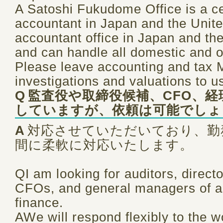
A Satoshi Fukudome Office is a cer
accountant in Japan and the Unite
accountant office in Japan and the
and can handle all domestic and
Please leave accounting and tax 
investigations and valuations to u
Q
監査役や取締役候補、CFO、経
していますが、依頼は可能でしょ
A
対応させていただいており、勤
間に柔軟に対応いたします。
QI am looking for auditors, direct
CFOs, and general managers of a
finance.
AWe will respond flexibly to the 