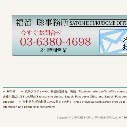
HOME
代表プロフィール、事務所連絡先、実績（Representative profile, office contact inf
会社が選ばれる8つの理由(8 reasons to choose Satoshi Fukudome Office and Satoshi Fukudome Inte
support)
無料個別相談(初回のみ30分まで無料）（Free individual consultation (free up to 30 min
information and partnership recruitment)
Copyright © JAPANESE CPA,JAPANESE CPTA,and WASH