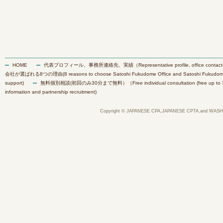
HOME
代表プロフィール、事務所連絡先、実績（Representative profile, office contact inf
会社が選ばれる8つの理由(8 reasons to choose Satoshi Fukudome Office and Satoshi Fukudome Inte
support)
無料個別相談(初回のみ30分まで無料）（Free individual consultation (free up to 30 min
information and partnership recruitment)
Copyright © JAPANESE CPA,JAPANESE CPTA,and WASH