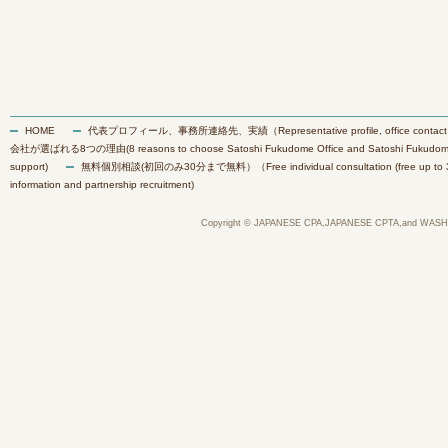
HOME
代表プロフィール、事務所連絡先、実績（Representative profile, office contact inf
会社が選ばれる8つの理由(8 reasons to choose Satoshi Fukudome Office and Satoshi Fukudome Inte
support)
無料個別相談(初回のみ30分まで無料）（Free individual consultation (free up to 30 min
information and partnership recruitment)
Copyright © JAPANESE CPA,JAPANESE CPTA,and WASH